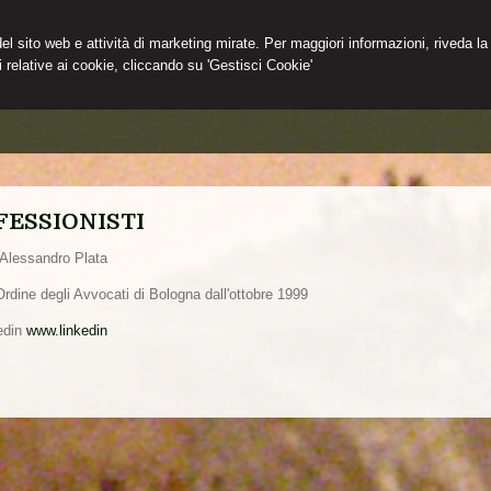
 del sito web e attività di marketing mirate. Per maggiori informazioni, riveda la
 relative ai cookie, cliccando su 'Gestisci Cookie'
FESSIONISTI
Alessandro Plata
l'Ordine degli Avvocati di Bologna dall'ottobre 1999
kedin
www.linkedin