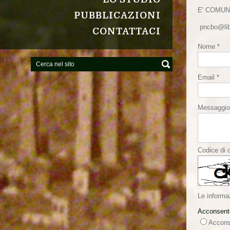
E' COMUN
PUBBLICAZIONI
pncbo@lib
CONTATTACI
Nome *
Email *
Messaggio
Codice di c
Le informa
Acconsento
Accons