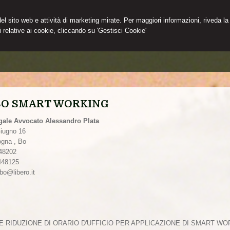
 del sito web e attività di marketing mirate. Per maggiori informazioni, riveda la
 relative ai cookie, cliccando su 'Gestisci Cookie'
SO SMART WORKING
gale Avvocato Alessandro Plata
Giugno 16
ogna
,
Bo
48202
448125
bo@libero.it
E RIDUZIONE DI ORARIO D'UFFICIO PER APPLICAZIONE DI SMART WO