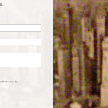
IL
quelle minuscole.