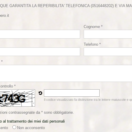
QUE GARANTITA LA REPERIBILITA' TELEFONICA (0516448202) E VIA MA
ero.it
Cognome *
Telefono *
 *
ontrollo *
Il codice visualizzato fa distinzione tra le lettere maiuscole e 
zioni contrassegnate da * sono obbligatorie.
 al trattamento dei miei dati personali
ento
Non acconsento