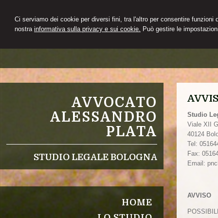
Ci serviamo dei cookie per diversi fini, tra l'altro per consentire funzioni
nostra
informativa sulla privacy e sui cookie.
Può gestire le impostazioni
AVVI
AVVOCATO
ALESSANDRO
Studio Le
Viale XII 
PLATA
40124
Bol
Tel:
05164
Fax
:
0516
STUDIO LEGALE BOLOGNA
Email:
pnc
AVVISO
HOME
POSSIBIL
LO STUDIO